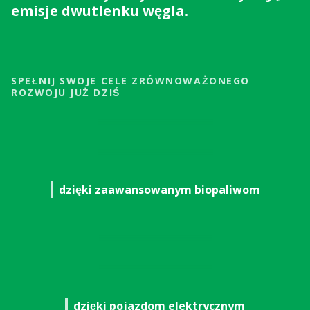
emisje dwutlenku węgla.
SPEŁNIJ SWOJE CELE ZRÓWNOWAŻONEGO
ROZWOJU JUŻ DZIŚ
1
1
dzięki zaawansowanym biopaliwom
2
2
3
3
4
4
1
1
1
5
5
dzięki pojazdom elektrycznym