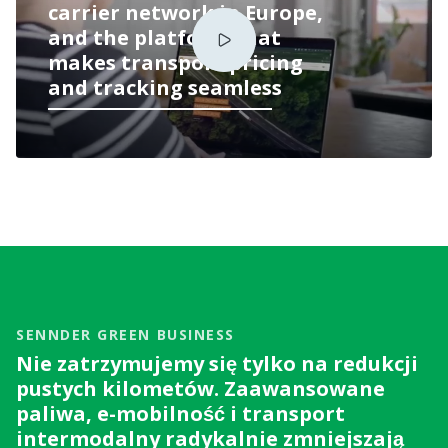
carrier network in Europe,
and the platform that
makes transport pricing
and tracking seamless
SENNDER GREEN BUSINESS
Nie zatrzymujemy się tylko na redukcji
pustych kilometów. Zaawansowane
paliwa, e-mobilność i transport
intermodalny radykalnie zmniejszają