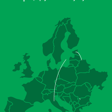
2
2
2
6
6
3
3
3
7
7
4
4
4
8
8
5
5
5
9
9
6
6
6
0
0
7
7
7
,
,
8
8
8
9
9
9
0
0
0
,
,
,