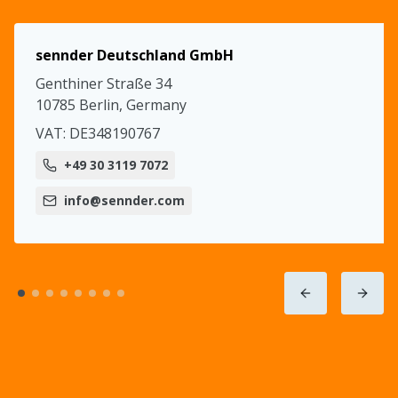
6
6
,
,
7
7
sennder Deutschland GmbH
Genthiner Straße 34
8
8
10785 Berlin, Germany
9
9
VAT: DE348190767
+49 30 3119 7072
0
0
info@sennder.com
,
,