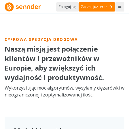
-NATIVE
ELIVER
HNOLOGY,
Zaloguj się
Zacznij już teraz
THIS VIDEO CONTAINS AI-GENERATED CONTENT.
THE
NNECTED
UTURE
TA, AND
F ROAD
ELLIGENT
REIGHT.
RATIONS.
CYFROWA SPEDYCJA DROGOWA
Naszą misją jest połączenie
klientów i przewoźników w
Europie, aby zwiększyć ich
wydajność i produktywność.
Wykorzystując moc algorytmów, wysyłamy ciężarówki w
nieograniczonej i zoptymalizowanej ilości.