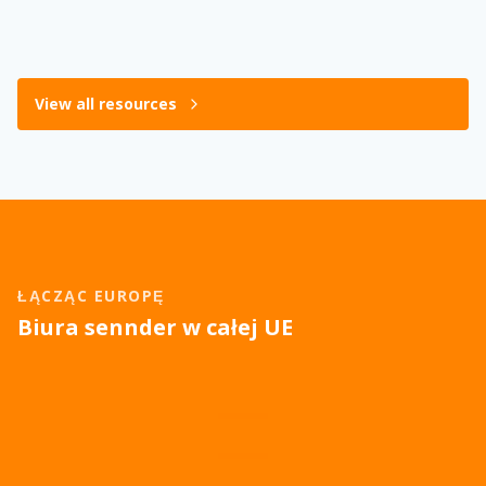
View all resources
ŁĄCZĄC EUROPĘ
Biura sennder w całej UE