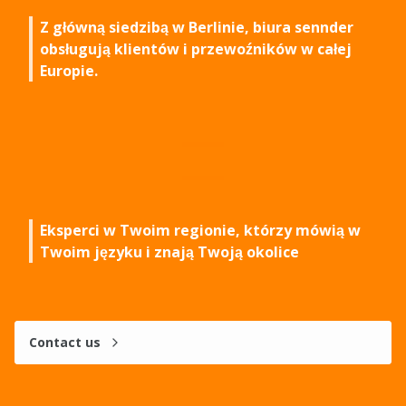
1
1
Z główną siedzibą w Berlinie, biura sennder
2
2
obsługują klientów i przewoźników w całej
Europie.
3
3
4
4
5
5
1
1
6
6
Eksperci w Twoim regionie, którzy mówią w
2
2
7
7
Twoim języku i znają Twoją okolice
3
3
8
8
4
4
9
9
Contact us
5
5
0
0