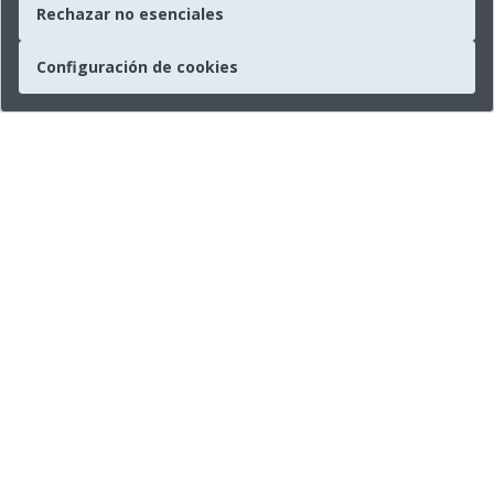
Rechazar no esenciales
Configuración de cookies
Empresa
Sobre nosotros
Información
Prensa
Información legal
Redes sociales