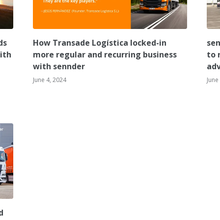
ds
How Transade Logística locked-in
sen
ith
more regular and recurring business
to 
with sennder
adv
June 4, 2024
June
d