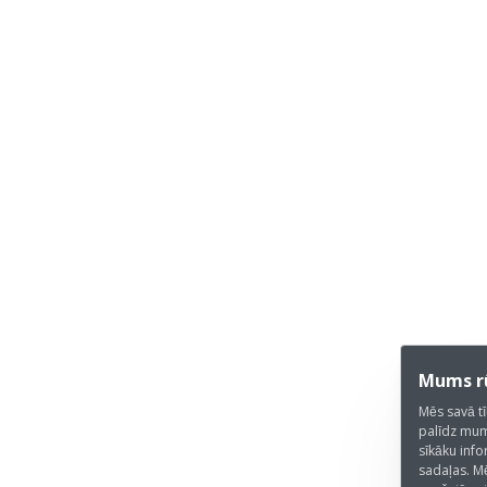
Mums rū
Mēs savā tī
palīdz mum
sīkāku info
sadaļas. M