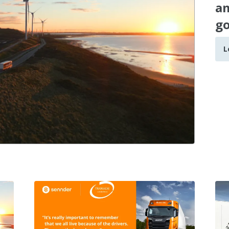
am
go
L