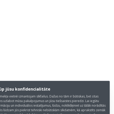
p jūsu konfidencialitāte
mekļa vietnē izmantojam sīkfailus. Dažas no tām ir būtiskas, bet citas
s uzlabot mūsu pakalpojumus un jūsu tiešsaistes pieredzi. Lai iegūtu
rmāciju un individuālos iestatījumus, lūdzu, noklikšķiniet uz tālāk norādītās
ēs lūdzam jūs piekrist tehniski nebūtiskām sīkdatnēm, kā aprakstīts zemāk