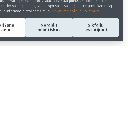
tē. Jūs varat jebkurā laikā izsaukt šos iestatījumus un pēc tam atcelt
būtisko sīkdatņu atlasi, izmantojot saiti "Sīkdatņu iestatījumi" katras lapas
kāka informācija atrodama mūsu
Privātuma politika.
&
Imprint
krišana
Noraidīt
Sīkfailu
isiem
nebūtiskus
iestatījumi
SOCIĀLIE MĒDIJI
LinkedIn
Youtube
m
Medium