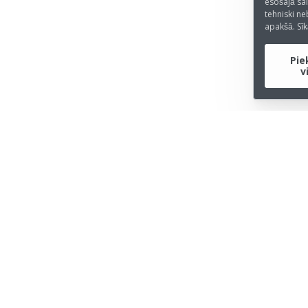
esošajā sai
tehniski ne
apakšā. Sī
Pie
v
ZŅĒMUMS
INFORMACIJA
r mums
Rekvizīti
ese
Privātuma politika
ntakti
Privātuma politika kandidātie
el Surcharge Info
Orcas Terms & Conditions