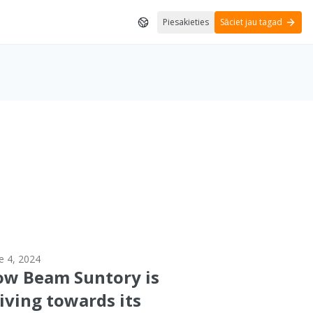
Piesakieties
Sāciet jau tagad
e 4, 2024
ow Beam Suntory is
iving towards its