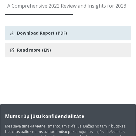
A Comprehensive 2022 Review and Insights for 2023
Download Report (PDF)
Read more (EN)
Mums rūp jūsu konfidencialitāte
Mēs savā tīmekļa vietnē izmantojam sīkfailus. Dažas no tām ir būtiskas,
bet citas palīdz mums uzlabot mūsu pakalpojumus un jūsu tiešsaistes