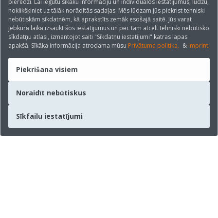
pieredzi. Lai iegūtu sīkāku informāciju un individuālos iestatījumus, lūdzu,
noklikšķiniet uz tālāk norādītās sadaļas. Mēs lūdzam jūs piekrist tehniski
nebūtiskām sīkdatnēm, kā aprakstīts zemāk esošajā saitē. Jūs varat
jebkurā laikā izsaukt šos iestatījumus un pēc tam atcelt tehniski nebūtisko
sīkdatņu atlasi, izmantojot saiti "Sīkdatņu iestatījumi" katras lapas
apakšā. Sīkāka informācija atrodama mūsu
Privātuma politika.
&
Imprint
Piekrišana visiem
Noraidīt nebūtiskus
Sīkfailu iestatījumi