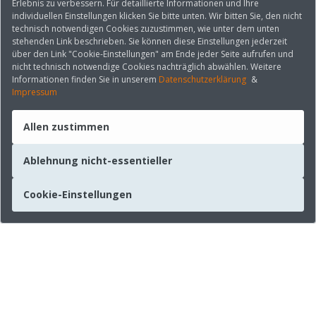
Erlebnis zu verbessern. Für detaillierte Informationen und Ihre
individuellen Einstellungen klicken Sie bitte unten. Wir bitten Sie, den nicht
technisch notwendigen Cookies zuzustimmen, wie unter dem unten
stehenden Link beschrieben. Sie können diese Einstellungen jederzeit
über den Link "Cookie-Einstellungen" am Ende jeder Seite aufrufen und
nicht technisch notwendige Cookies nachträglich abwählen. Weitere
Informationen finden Sie in unserem
Datenschutzerklärung
&
Impressum
Allen zustimmen
Ablehnung nicht-essentieller
Cookie-Einstellungen