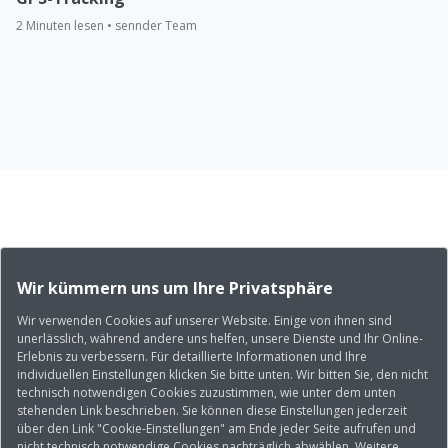
2 Minuten lesen • sennder Team
Wir kümmern uns um Ihre Privatsphäre
Wir verwenden Cookies auf unserer Website. Einige von ihnen sind
unerlässlich, während andere uns helfen, unsere Dienste und Ihr Online-
Erlebnis zu verbessern. Für detaillierte Informationen und Ihre
individuellen Einstellungen klicken Sie bitte unten. Wir bitten Sie, den nicht
technisch notwendigen Cookies zuzustimmen, wie unter dem unten
stehenden Link beschrieben. Sie können diese Einstellungen jederzeit
über den Link "Cookie-Einstellungen" am Ende jeder Seite aufrufen und
nicht technisch notwendige Cookies nachträglich abwählen. Weitere