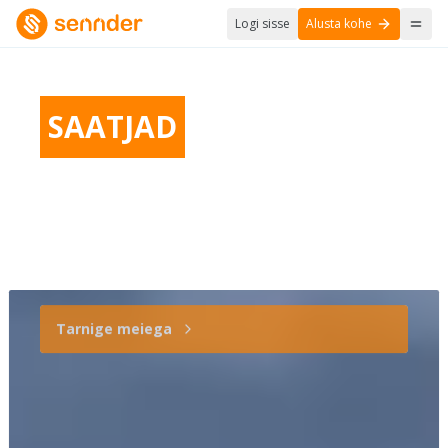
Logi sisse
Alusta kohe
SAATJAD
Kaasaegne logistika nõuab teistsugust
kaubaveopartnerit
Tarnige meiega