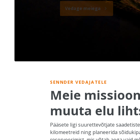
Vedage meiega
SENNDER VEDAJATELE
Meie missioon
muuta elu lih
Pääsete ligi suurettevõtjate saadetistel
kilomeetreid ning planeerida sõiduki
reserveerimist, mis võtab aega vaid m