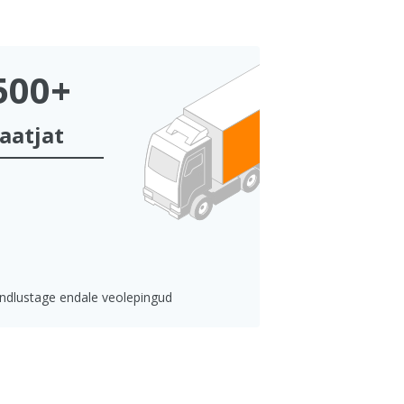
500+
aatjat
indlustage endale veolepingud