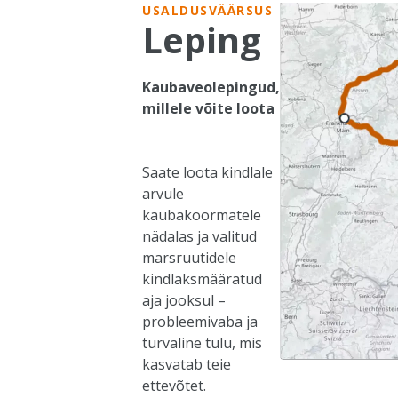
USALDUSVÄÄRSUS
Leping
Kaubaveolepingud,
millele võite loota
Saate loota kindlale
arvule
kaubakoormatele
nädalas ja valitud
marsruutidele
kindlaksmääratud
aja jooksul –
probleemivaba ja
turvaline tulu, mis
kasvatab teie
ettevõtet.