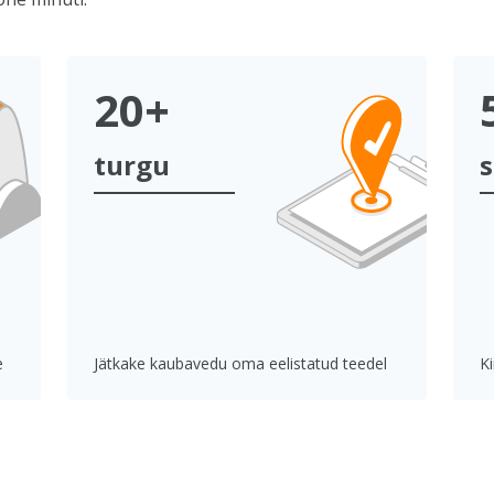
20+
turgu
s
e
Jätkake kaubavedu oma eelistatud teedel
K