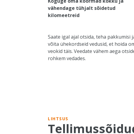
Koguge oma koormad kokku ja
vähendage tühjalt sõidetud
kilomeetreid
Saate igal ajal otsida, teha pakkumisi j
võita ühekordseid vedusid, et hoida o
veokid täis. Veedate vähem aega otside
rohkem vedades.
LIHTSUS
Tellimussõidu