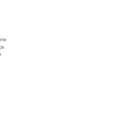
ine
a.
a