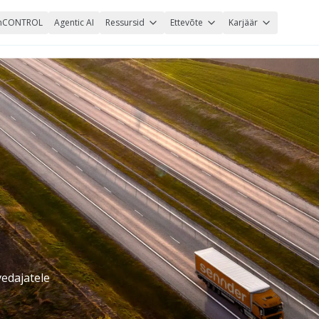
nCONTROL
Agentic AI
Ressursid
Ettevõte
Karjäär
edajatele