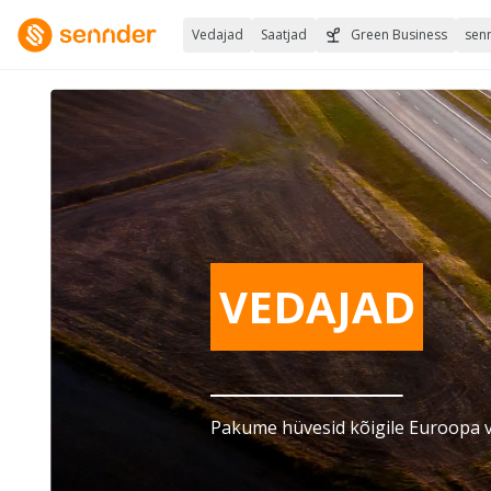
Vedajad
Saatjad
Green Business
sen
VEDAJAD
Pakume hüvesid kõigile Euroopa v