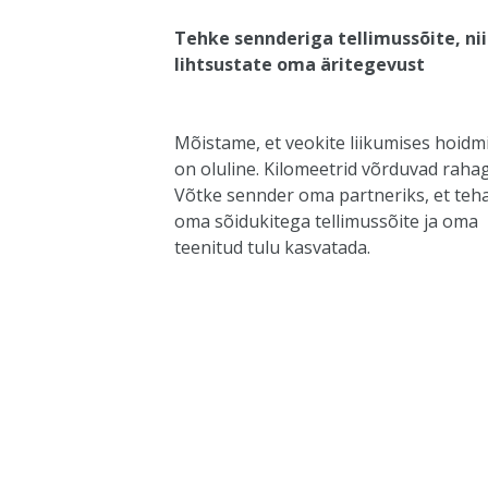
Tehke sennderiga tellimussõite, nii
lihtsustate oma äritegevust
Mõistame, et veokite liikumises hoidm
on oluline. Kilomeetrid võrduvad rahag
Võtke sennder oma partneriks, et
teh
oma sõidukitega tellimussõite
ja oma
teenitud tulu kasvatada.