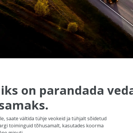
iks on parandada veda
tsamaks.
e, saate vältida tühje veokeid ja tühjalt sõidetud
pargi toiminguid tõhusamalt, kasutades koorma
õne minuti.