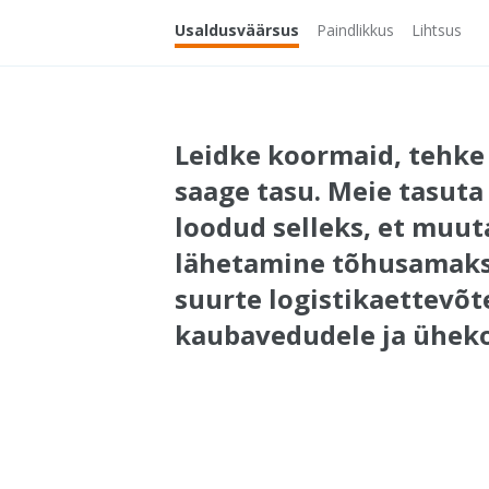
Usaldusväärsus
Paindlikkus
Lihtsus
Leidke koormaid, tehke
saage tasu. Meie tasuta
loodud selleks, et muut
lähetamine tõhusamaks,
suurte logistikaettevõt
kaubavedudele ja üheko