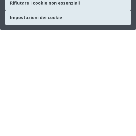
Rifiutare i cookie non essenziali
Impostazioni dei cookie
Società
Chi siamo
Informazioni
Stampa
Scheda sintetica
Media sociali