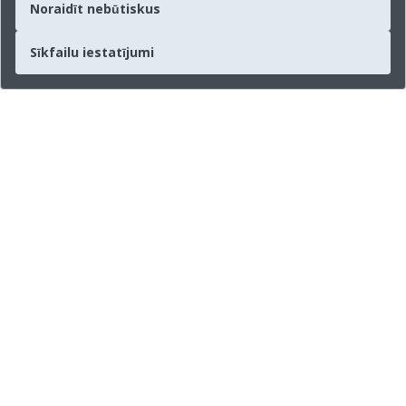
Noraidīt nebūtiskus
Sīkfailu iestatījumi
Uzņēmums
Par mums
Informacija
Prese
Rekvizīti
Sociālie mēdiji