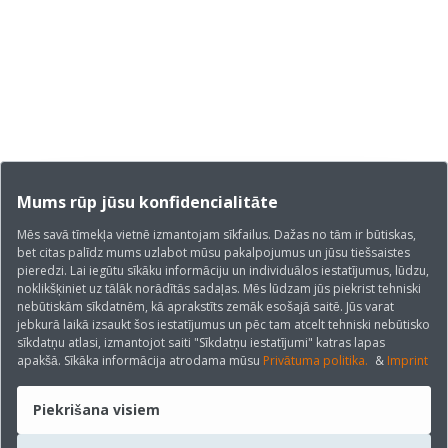
Mums rūp jūsu konfidencialitāte
Mēs savā tīmekļa vietnē izmantojam sīkfailus. Dažas no tām ir būtiskas,
bet citas palīdz mums uzlabot mūsu pakalpojumus un jūsu tiešsaistes
pieredzi. Lai iegūtu sīkāku informāciju un individuālos iestatījumus, lūdzu,
noklikšķiniet uz tālāk norādītās sadaļas. Mēs lūdzam jūs piekrist tehniski
nebūtiskām sīkdatnēm, kā aprakstīts zemāk esošajā saitē. Jūs varat
jebkurā laikā izsaukt šos iestatījumus un pēc tam atcelt tehniski nebūtisko
sīkdatņu atlasi, izmantojot saiti "Sīkdatņu iestatījumi" katras lapas
apakšā. Sīkāka informācija atrodama mūsu
Privātuma politika.
&
Imprint
Piekrišana visiem