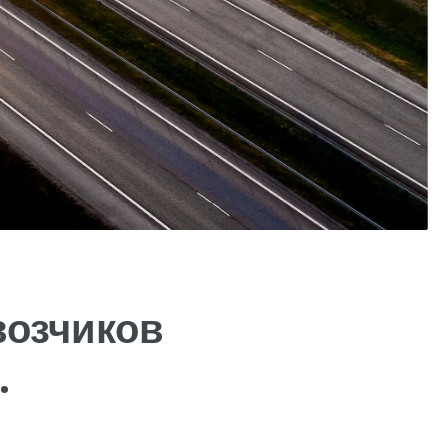
возчиков
.