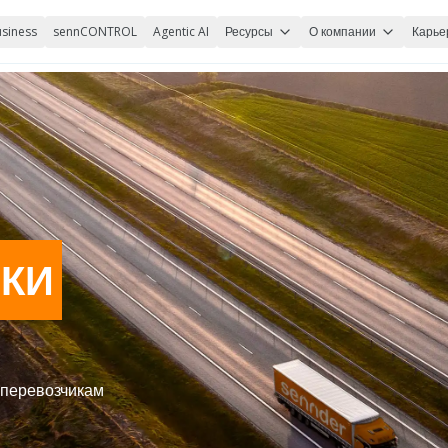
siness
sennCONTROL
Agentic AI
Ресурсы
О компании
Карье
КИ
 перевозчикам