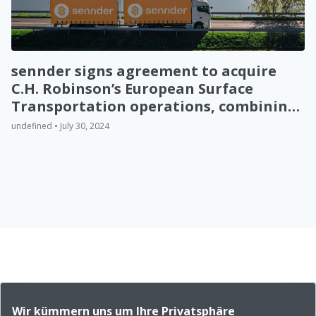
sennder signs agreement to acquire
C.H. Robinson’s European Surface
Transportation operations, combining
revenue to EUR 1.4bn
undefined • July 30, 2024
Wir kümmern uns um Ihre Privatsphäre