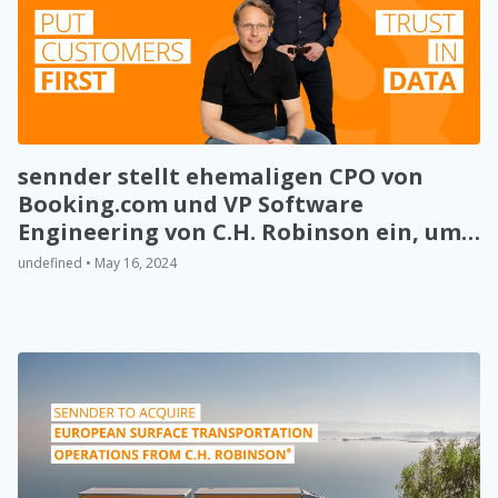
sennder stellt ehemaligen CPO von
Booking.com und VP Software
Engineering von C.H. Robinson ein, um
den Einsatz von Technologie in der
undefined • May 16, 2024
Straßenlogistik voranzutreiben