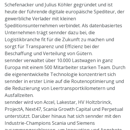
Schefenacker und Julius Köhler gegründet und ist
heute der führende digitale europäische Spediteur, der
gewerbliche Verlader mit kleinen
Speditionsunternehmen verbindet. Als datenbasiertes
Unternehmen trägt sennder dazu bei, die
Logistikbranche fit für die Zukunft zu machen und
sorgt für Transparenz und Effizienz bei der
Beschaffung und Verteilung von Gütern.
sennder verwaltet über 10.000 Lastwagen in ganz
Europa mit einem 500 Mitarbeiter starken Team. Durch
die eigenentwickelte Technologie konzentriert sich
sennder in erster Linie auf die Routenoptimierung und
die Reduzierung von Leertransportkilometern und
Ausfallzeiten.
sennder wird von
Accel
,
Lakestar
,
HV Holtzbrinck
,
ProjectA
,
Next47
,
Scania Growth Capital
und
Perpetual
unterstützt. Darüber hinaus hat sich sennder mit den
Industrie-Champions
Scania
und
Siemens
zusammengeschlossen, um Innovation und Angebote