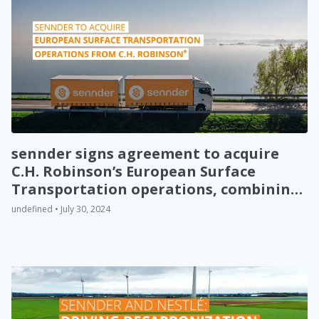
sennder signs agreement to acquire
C.H. Robinson’s European Surface
Transportation operations, combining
revenue to EUR 1.4bn
undefined • July 30, 2024