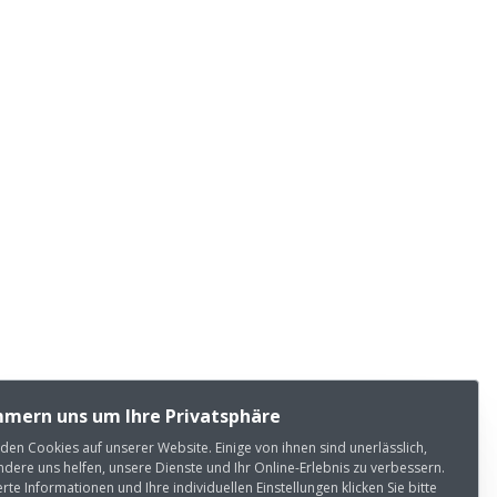
mern uns um Ihre Privatsphäre
den Cookies auf unserer Website. Einige von ihnen sind unerlässlich,
dere uns helfen, unsere Dienste und Ihr Online-Erlebnis zu verbessern.
ierte Informationen und Ihre individuellen Einstellungen klicken Sie bitte