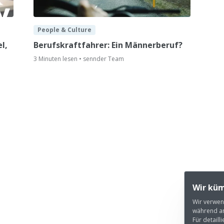
People & Culture
l,
Berufskraftfahrer: Ein Männerberuf?
3 Minuten lesen • sennder Team
Wir küm
Wir verwen
während an
Für detaill