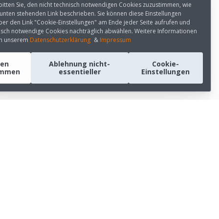
 bitten Sie, den nicht technisch notwendigen Cookies zuzustimmen, wie
unten stehenden Link beschrieben. Sie können diese Einstellungen
ber den Link "Cookie-Einstellungen" am Ende jeder Seite aufrufen und
nisch notwendige Cookies nachträglich abwählen. Weitere Informationen
 in unserem
Datenschutzerklärung
&
Impressum
len
Ablehnung nicht-
Cookie-
immen
essentieller
Einstellungen
SOZIALE MEDIEN
LinkedIn
Youtube
Medium