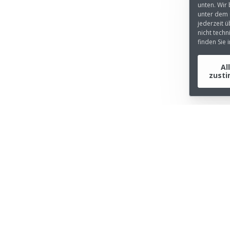
unten. Wir
unter dem 
jederzeit ü
nicht tech
finden Sie
Al
zust
NTERNEHMEN
INFORMATIONEN
er uns
Impressum
esse
Datenschutzerklärung
ntakt
Datenschutzerklärung